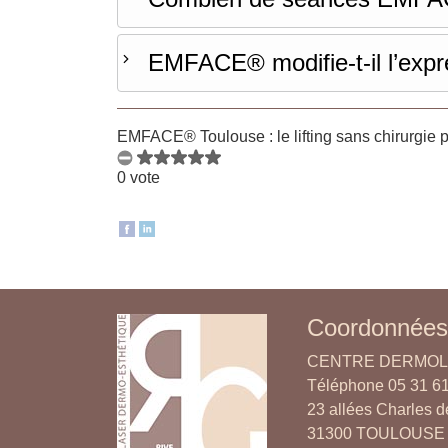
EMFACE® modifie-t-il l’expr
EMFACE® Toulouse : le lifting sans chirurgie po
0 vote
Coordonnées
CENTRE DERMOL
Téléphone 05 31 61
23 allées Charles de
31300 TOULOUSE