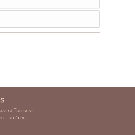
es
laser à Toulouse
ie esthétique