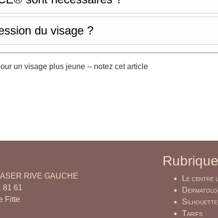
ession du visage ?
ur un visage plus jeune -- notez cet article
Rubriqu
ASER RIVE GAUCHE
Le centre 
 81 61
Dermatolog
 Fitte
Silhouette
Tarifs