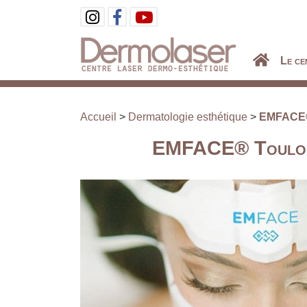
Panneau de gestion des cookies
Le ce
Accueil
>
Dermatologie esthétique
>
EMFACE® T
EMFACE® Toulouse 